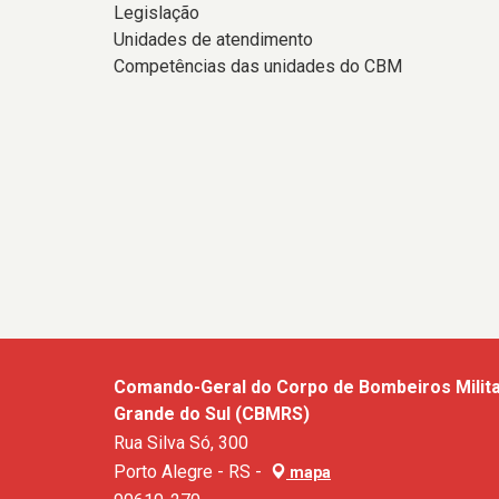
Legislação
Unidades de atendimento
Competências das unidades do CBM
Comando-Geral do Corpo de Bombeiros Milita
Grande do Sul (CBMRS)
Rua Silva Só, 300
Porto Alegre - RS -
mapa