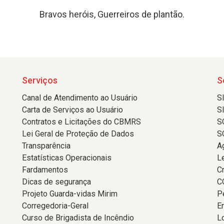
Bravos heróis, Guerreiros de plantão.
Serviços
S
Canal de Atendimento ao Usuário
S
Carta de Serviços ao Usuário
S
Contratos e Licitações do CBMRS
S
Lei Geral de Proteção de Dados
S
Transparência
A
Estatísticas Operacionais
L
Fardamentos
C
Dicas de segurança
C
Projeto Guarda-vidas Mirim
P
Corregedoria-Geral
E
Curso de Brigadista de Incêndio
L