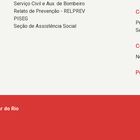
Serviço Civil e Aux. de Bombeiro
Relato de Prevenção - RELPREV
C
PISEG
P
Seção de Assistência Social
S
C
N
P
r do Rio