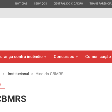
ESTADO
ESTADO
ESTADO
ESTADO
NOTÍCIAS
SERVIÇOS
CENTRAL DO CIDADÃO
TRANSPARÊNCIA
urança contra incêndio
Concursos
Comunicação
l
Institucional
Hino do CBMRS
ir
 CBMRS