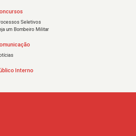
oncursos
rocessos Seletivos
eja um Bombeiro Militar
omunicação
otícias
úblico Interno