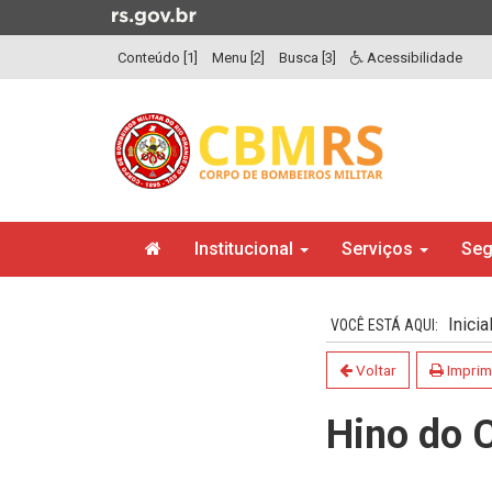
Ir
para
Conteúdo [1]
Menu [2]
Busca [3]
Acessibilidade
o
conteúdo
Ir
para
o
menu
Ir
Início
para
Institucional
Serviços
Seg
do
a
menu
Início
busca
do
Inicia
conteúdo
Voltar
Imprim
Hino do