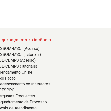
egurança contra incêndio
ISBOM-MSCI (Acesso)
ISBOM-MSCI (Tutoriais)
OL-CBMRS (Acesso)
OL-CBMRS (Tutoriais)
gendamento Online
egislação
redenciamento de Instrutores
OESPPCI
erguntas Frequentes
nquadramento de Processo
ocais de Atendimento