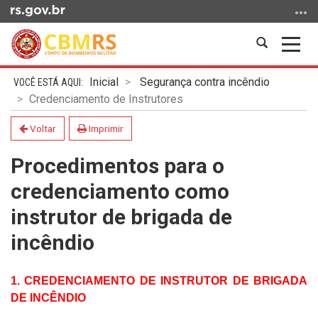
Ir
para
o
Abrir
Alter
conteúdo
a
a
Ir
Início
busca
nave
Inicial
Segurança contra incêndio
para
do
Credenciamento de Instrutores
o
conteúdo
menu
Voltar
Imprimir
Ir
Procedimentos para o
para
a
credenciamento como
busca
instrutor de brigada de
incêndio
1. CREDENCIAMENTO DE INSTRUTOR DE BRIGADA
DE INCÊNDIO