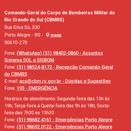
Comando-Geral do Corpo de Bombeiros Militar do
Rio Grande do Sul (CBMRS)
Rua Silva Só, 300
Porto Alegre - RS -
mapa
90610-270
Fone:
(WhatsApp) (51) 98402-0860 - Assuntos
Sistema SOL e SISBOM
Fone:
(51) 98524-8172 - Recepção Comando-Geral
do CBMRS
E-mail:
acs@cbm.rs.gov.br - Dúvidas e Sugestões
Fone:
193 - EMERGÊNCIA
Horários de atendimento: Segunda-feira das 13h às
19h; Terça-feira à Quinta-feira das 9h às 18h; Sexta-
feira das 7h30 às 13h30
Fone:
(51) 98682.4161 - Emergências Porto Alegre
Fone:
(51) 98692.0122 - Emergências Porto Alegre