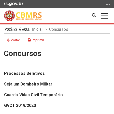
Ir
para
o
Abrir
Alter
conteúdo
a
a
Ir
Início
busca
nave
Inicial
Concursos
para
do
o
conteúdo
Voltar
Imprimir
menu
Concursos
Ir
para
a
busca
Processos Seletivos
Seja um Bombeiro Militar
Guarda-Vidas Civil Temporário
GVCT 2019/2020