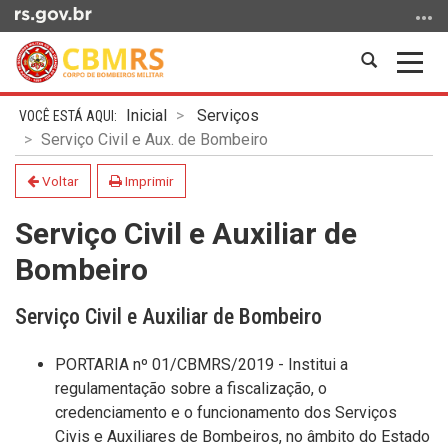
Ir
para
o
Abrir
Alter
conteúdo
a
a
Ir
Início
busca
nave
Inicial
Serviços
para
do
Serviço Civil e Aux. de Bombeiro
o
conteúdo
menu
Voltar
Imprimir
Ir
Serviço Civil e Auxiliar de
para
a
Bombeiro
busca
Serviço Civil e Auxiliar de Bombeiro
PORTARIA nº 01/CBMRS/2019 - Institui a
regulamentação sobre a fiscalização, o
credenciamento e o funcionamento dos Serviços
Civis e Auxiliares de Bombeiros, no âmbito do Estado