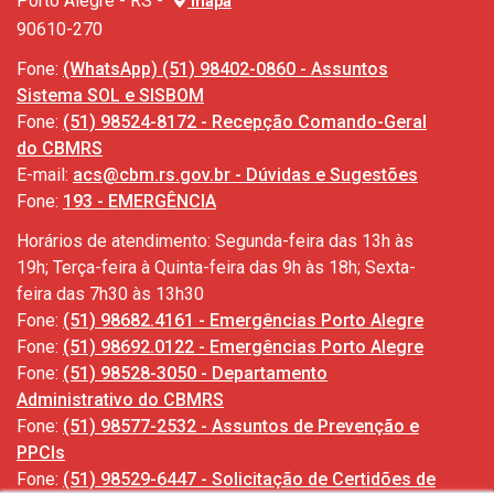
Porto Alegre - RS -
mapa
90610-270
Fone:
(WhatsApp) (51) 98402-0860 - Assuntos
Sistema SOL e SISBOM
Fone:
(51) 98524-8172 - Recepção Comando-Geral
do CBMRS
E-mail:
acs@cbm.rs.gov.br - Dúvidas e Sugestões
Fone:
193 - EMERGÊNCIA
Horários de atendimento: Segunda-feira das 13h às
19h; Terça-feira à Quinta-feira das 9h às 18h; Sexta-
feira das 7h30 às 13h30
Fone:
(51) 98682.4161 - Emergências Porto Alegre
Fone:
(51) 98692.0122 - Emergências Porto Alegre
Fone:
(51) 98528-3050 - Departamento
Administrativo do CBMRS
Fone:
(51) 98577-2532 - Assuntos de Prevenção e
PPCIs
Fone:
(51) 98529-6447 - Solicitação de Certidões de