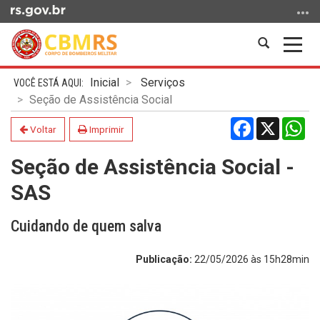
Ir
para
o
Abrir
Alter
conteúdo
a
a
Ir
Início
busca
nave
Inicial
Serviços
para
do
Seção de Assistência Social
o
conteúdo
Facebook
X
Wh
menu
Voltar
Imprimir
Ir
Seção de Assistência Social -
para
a
SAS
busca
Cuidando de quem salva
Publicação:
22/05/2026 às 15h28min