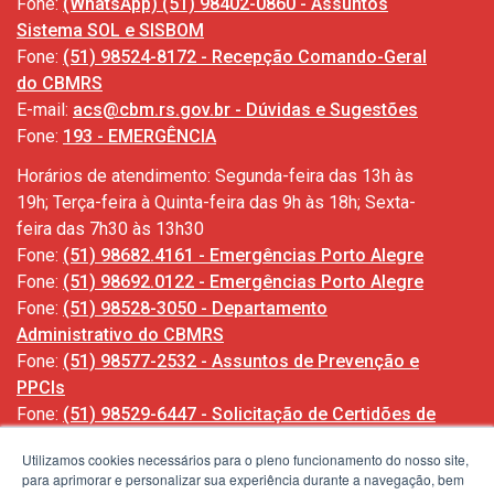
Fone:
(WhatsApp) (51) 98402-0860 - Assuntos
Sistema SOL e SISBOM
Fone:
(51) 98524-8172 - Recepção Comando-Geral
do CBMRS
E-mail:
acs@cbm.rs.gov.br - Dúvidas e Sugestões
Fone:
193 - EMERGÊNCIA
Horários de atendimento: Segunda-feira das 13h às
19h; Terça-feira à Quinta-feira das 9h às 18h; Sexta-
feira das 7h30 às 13h30
Fone:
(51) 98682.4161 - Emergências Porto Alegre
Fone:
(51) 98692.0122 - Emergências Porto Alegre
Fone:
(51) 98528-3050 - Departamento
Administrativo do CBMRS
Fone:
(51) 98577-2532 - Assuntos de Prevenção e
PPCIs
Fone:
(51) 98529-6447 - Solicitação de Certidões de
Ocorrências
Utilizamos cookies necessários para o pleno funcionamento do nosso site,
para aprimorar e personalizar sua experiência durante a navegação, bem