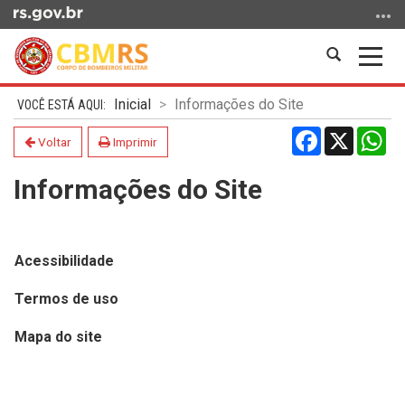
Ir
para
o
Abrir
Alter
conteúdo
a
a
Ir
Início
busca
nave
Inicial
Informações do Site
para
do
Facebook
X
Wh
o
conteúdo
Voltar
Imprimir
menu
Informações do Site
Ir
para
a
busca
Acessibilidade
Termos de uso
Mapa do site